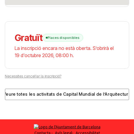
Gratuït
Places disponibles
La inscripció encara no està oberta. S’obrirà el
19 d'octubre 2026, 08:00 h.
Necessites cancel·lar la inscripció?
Veure totes les activitats de Capital Mundial de l’Arquitectura
Obre en una finestra nova
Contacta
Avís legal
Accessibilitat