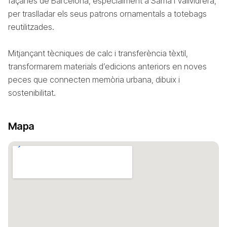
façanes de Barcelona, especialment a Sarrià i Vallvidrera,
per traslladar els seus patrons ornamentals a totebags
reutilitzades.
Mitjançant tècniques de calc i transferència tèxtil,
transformarem materials d’edicions anteriors en noves
peces que connecten memòria urbana, dibuix i
sostenibilitat.
Mapa