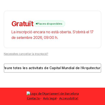
Gratuït
Places disponibles
La inscripció encara no està oberta. S’obrirà el 17
de setembre 2026, 09:00 h.
Necessites cancel·lar la inscripció?
Veure totes les activitats de Capital Mundial de l’Arquitectura
Obre en una finestra nova
Contacta
Avís legal
Accessibilitat