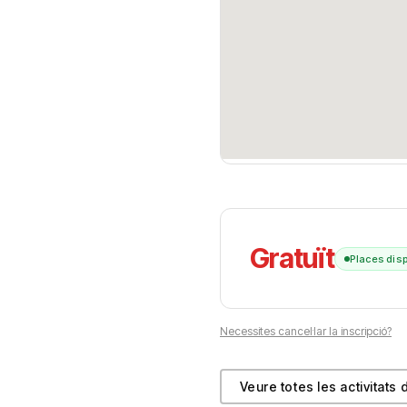
Gratuït
Places dis
Necessites cancel·lar la inscripció?
Veure totes les activitats 