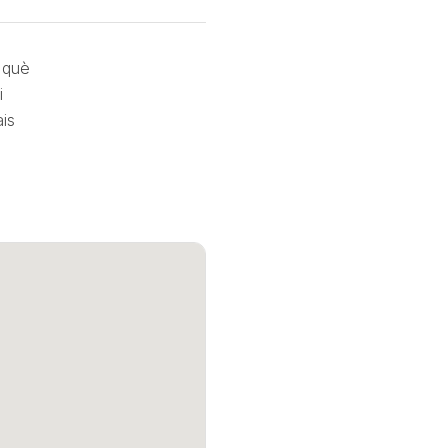
i què
i
ais