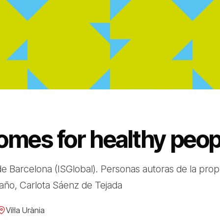
omes for healthy peop
 de Barcelona (ISGlobal). Personas autoras de la pro
ño, Carlota Sáenz de Tejada
Vil·la Urània