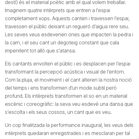
destí) és el material poètic amb el qual volem treballar.
Imaginem quatre intèrprets que entren a l’espai
completament xops. Aquests canten i travessen l’espai,
travessen el públic deixant un regueró d’aigua rere seu.
Les seves veus esdevenen ones que impacten la pedra i
la carn, i el seu cant un degoteig constant que cala
impenitent tot allò que s’atansa.
Els cantants envolten el públic i es desplacen per l’espai
transformant la percepció acústica i visual de l’entorn.
Com la pluja, el moviment i el cant alteren la nostra noció
del temps i ens transformen d’un mode subtil però
profund. Els intèrprets transformen el so en un material
escènic i coreogràfic: la seva veu esdevé una dansa que
s’escolta i els seus cossos, un cant que es veu.
Un cop finalitzada la performance inaugural, les veus dels
intèrprets quedaran enregistrades i es mesclaran per tal