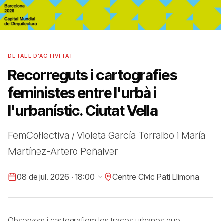
DETALL D’ACTIVITAT
Recorreguts i cartografies
feministes entre l'urbà i
l'urbanístic. Ciutat Vella
FemCol·lectiva / Violeta García Torralbo i María
Martínez-Artero Peñalver
08 de jul. 2026 · 18:00
Centre Cívic Pati Llimona
Observem i cartografiem les traces urbanes que