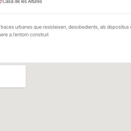
Casa de les Altures
traces urbanes que resisteixen, desobedients, als dispositius
nere a l’entorn construït