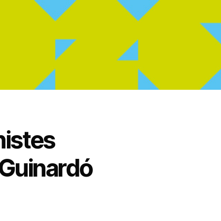
nistes
a-Guinardó