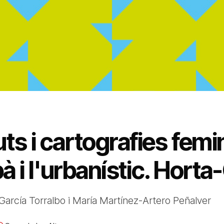
ts i cartografies femi
bà i l'urbanístic. Hort
a García Torralbo i María Martínez-Artero Peñalver