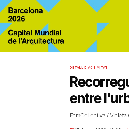
DETALL D’ACTIVITAT
Recorregu
entre l'ur
FemCol·lectiva / Violet