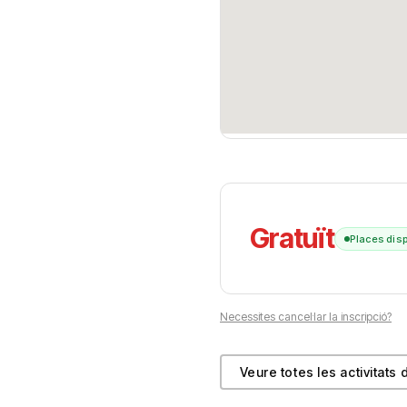
Gratuït
Places dis
Necessites cancel·lar la inscripció?
Veure totes les activitats 