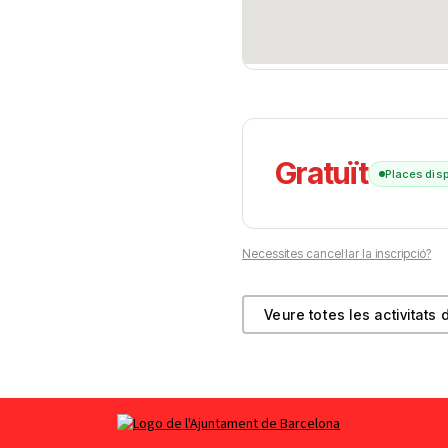
Gratuït
Places dis
Necessites cancel·lar la inscripció?
Veure totes les activitats 