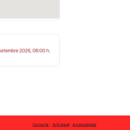
e setembre 2026, 08:00 h.
Obre en una finestra nova
Contacta
Avís legal
Accessibilitat