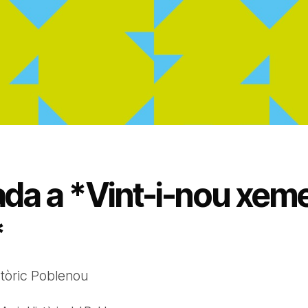
ada a *Vint-i-nou xeme
*
stòric Poblenou