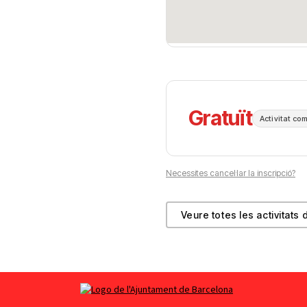
Gratuït
Activitat co
Necessites cancel·lar la inscripció?
Veure totes les activitats 